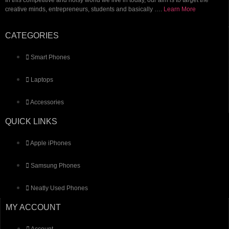
In this competitive and noisy world we live in today, our aim is to target the
creative minds, entrepreneurs, students and basically ….
Learn More
CATEGORIES
Smart Phones
Laptops
Accessories
QUICK LINKS
Apple iPhones
Samsung Phones
Neatly Used Phones
MY ACCOUNT
Account