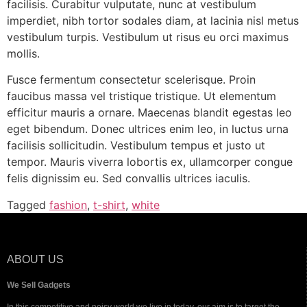
facilisis. Curabitur vulputate, nunc at vestibulum
imperdiet, nibh tortor sodales diam, at lacinia nisl metus
vestibulum turpis. Vestibulum ut risus eu orci maximus
mollis.
Fusce fermentum consectetur scelerisque. Proin
faucibus massa vel tristique tristique. Ut elementum
efficitur mauris a ornare. Maecenas blandit egestas leo
eget bibendum. Donec ultrices enim leo, in luctus urna
facilisis sollicitudin. Vestibulum tempus et justo ut
tempor. Mauris viverra lobortis ex, ullamcorper congue
felis dignissim eu. Sed convallis ultrices iaculis.
Tagged
fashion
,
t-shirt
,
white
ABOUT US
We Sell Gadgets